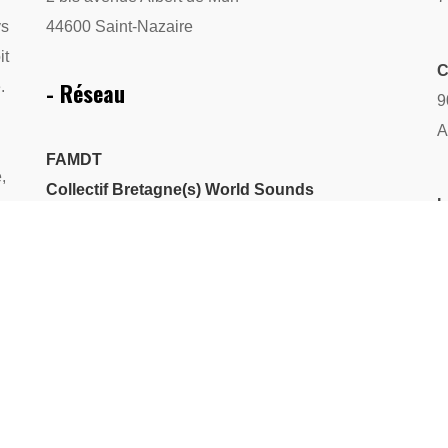
ys
44600 Saint-Nazaire
it
C
- Réseau
.
9
A
FAMDT
,
Collectif Bretagne(s) World Sounds
L
PlatO
2
Saint-Nazaire Associations
Assitej
R
A