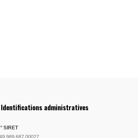
 Identifications administratives
° SIRET
49 989 687 00027