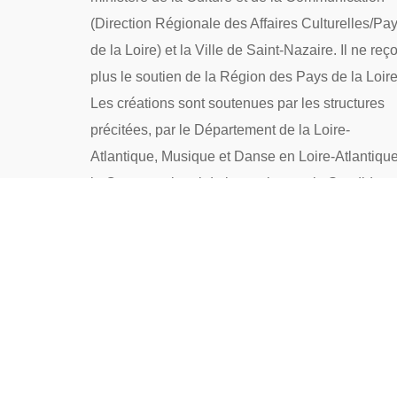
(Direction Régionale des Affaires Culturelles/Pa
de la Loire) et la Ville de Saint-Nazaire. Il ne reço
plus le soutien de la Région des Pays de la Loire
Les créations sont soutenues par les structures
précitées, par le Département de la Loire-
Atlantique, Musique et Danse en Loire-Atlantique
le Centre national de la musique et la Spedidam.
La structure a bénéficié du plan de relance 2020-
2022.
→ Politique de confidentialité
→ Nous contacter