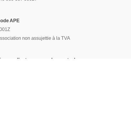
ode APE
001Z
ssociation non assujettie à la TVA
icence d'entrepreneur de spectacles
-019233
eprésentante légale
lice Duchesne - Présidente