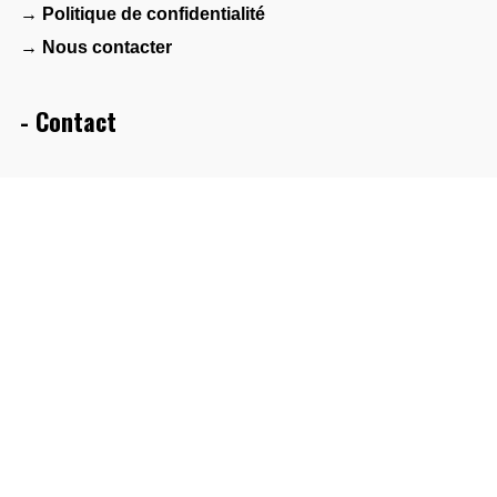
→ Politique de confidentialité
→ Nous contacter
- Contact
Maison des associations – Agora 1901
2 bis avenue Albert de Mun
44600 Saint-Nazaire
- Réseau
FAMDT
Collectif Bretagne(s) World Sounds
PlatO