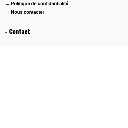
→ Politique de confidentialité
→ Nous contacter
- Contact
Maison des associations – Agora 1901
2 bis avenue Albert de Mun
44600 Saint-Nazaire
- Réseau
FAMDT
Collectif Bretagne(s) World Sounds
PlatO