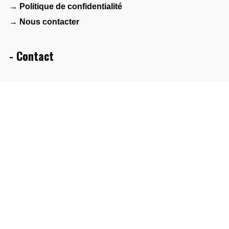
→ Politique de confidentialité
→ Nous contacter
- Contact
Maison des associations – Agora 1901
2 bis avenue Albert de Mun
44600 Saint-Nazaire
- Réseau
FAMDT
Collectif Bretagne(s) World Sounds
PlatO