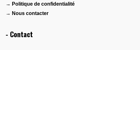
→ Politique de confidentialité
→ Nous contacter
- Contact
Maison des associations – Agora 1901
2 bis avenue Albert de Mun
44600 Saint-Nazaire
- Réseau
FAMDT
Collectif Bretagne(s) World Sounds
PlatO