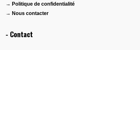
→ Politique de confidentialité
→ Nous contacter
- Contact
Maison des associations – Agora 1901
2 bis avenue Albert de Mun
44600 Saint-Nazaire
- Réseau
FAMDT
Collectif Bretagne(s) World Sounds
PlatO