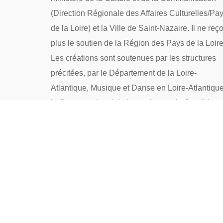
(Direction Régionale des Affaires Culturelles/Pa
de la Loire) et la Ville de Saint-Nazaire. Il ne reço
plus le soutien de la Région des Pays de la Loire
Les créations sont soutenues par les structures
précitées, par le Département de la Loire-
Atlantique, Musique et Danse en Loire-Atlantique
le Centre national de la musique et la Spedidam.
La structure a bénéficié du plan de relance 2020-
2022.
→ Politique de confidentialité
→ Nous contacter