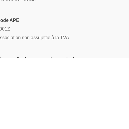
ode APE
001Z
ssociation non assujettie à la TVA
icence d'entrepreneur de spectacles
-019233
eprésentante légale
lice Duchesne - Présidente