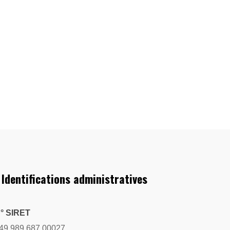
 Identifications administratives
° SIRET
49 989 687 00027