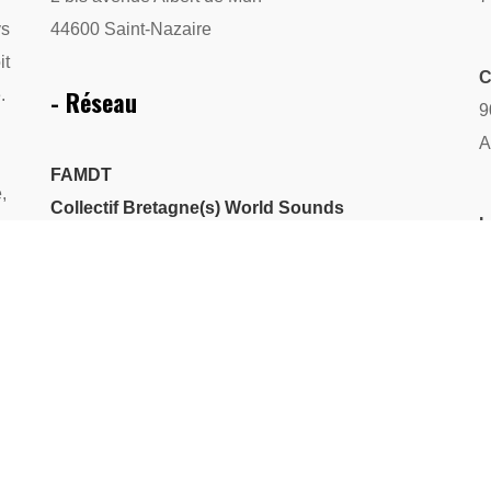
ys
44600 Saint-Nazaire
it
C
- Réseau
.
9
A
FAMDT
,
Collectif Bretagne(s) World Sounds
L
PlatO
2
Saint-Nazaire Associations
Assitej
R
A