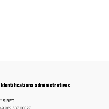
 Identifications administratives
° SIRET
49 989 687 00027