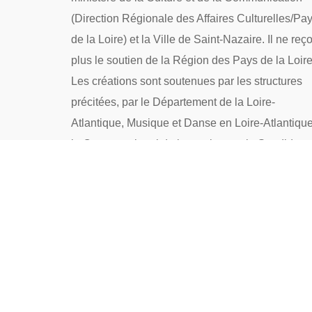
(Direction Régionale des Affaires Culturelles/Pa
de la Loire) et la Ville de Saint-Nazaire. Il ne reço
plus le soutien de la Région des Pays de la Loire
Les créations sont soutenues par les structures
précitées, par le Département de la Loire-
Atlantique, Musique et Danse en Loire-Atlantique
le Centre national de la musique et la Spedidam.
La structure a bénéficié du plan de relance 2020-
2022.
→ Politique de confidentialité
→ Nous contacter