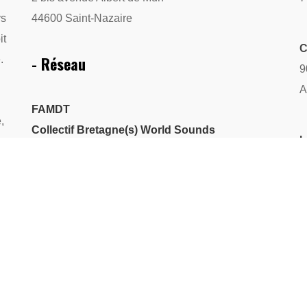
ys
44600 Saint-Nazaire
it
C
- Réseau
.
9
A
FAMDT
,
Collectif Bretagne(s) World Sounds
L
PlatO
2
Saint-Nazaire Associations
Assitej
R
A