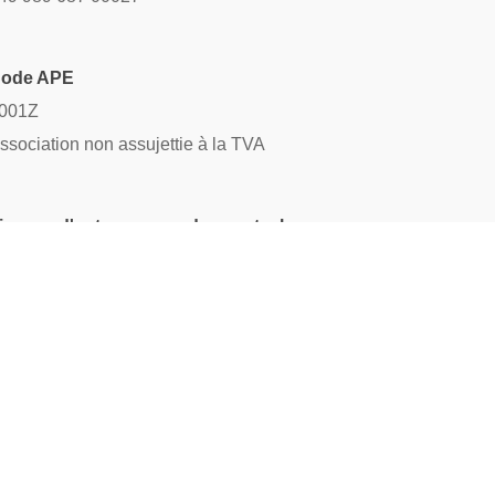
ode APE
001Z
ssociation non assujettie à la TVA
icence d'entrepreneur de spectacles
-019233
eprésentante légale
lice Duchesne - Présidente