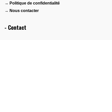
→ Politique de confidentialité
→ Nous contacter
- Contact
Maison des associations – Agora 1901
2 bis avenue Albert de Mun
44600 Saint-Nazaire
- Réseau
FAMDT
Collectif Bretagne(s) World Sounds
PlatO