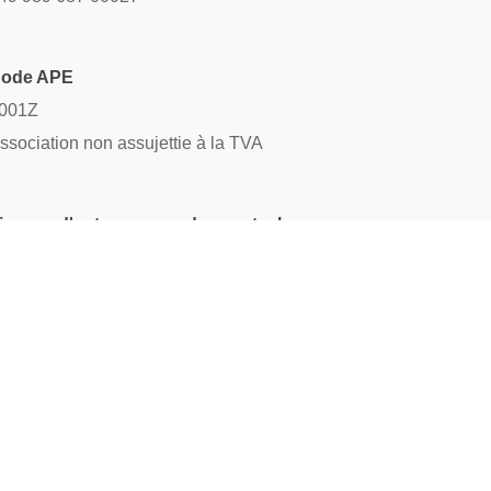
ode APE
001Z
ssociation non assujettie à la TVA
icence d'entrepreneur de spectacles
-019233
eprésentante légale
lice Duchesne - Présidente