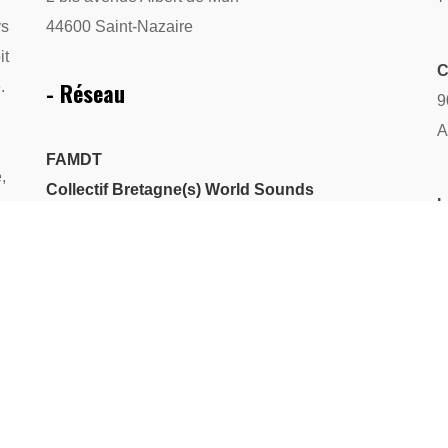
ys
44600 Saint-Nazaire
it
C
- Réseau
.
9
A
FAMDT
,
Collectif Bretagne(s) World Sounds
L
PlatO
2
Saint-Nazaire Associations
Assitej
R
A