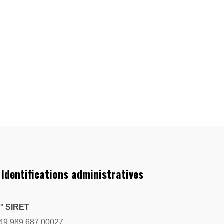
 Identifications administratives
° SIRET
49 989 687 00027