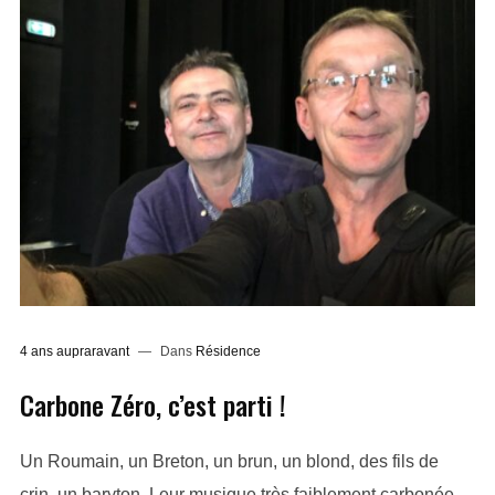
4 ans aupraravant
Dans
Résidence
Carbone Zéro, c’est parti !
Un Roumain, un Breton, un brun, un blond, des fils de
crin, un baryton. Leur musique très faiblement carbonée,