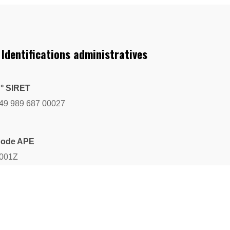
 Identifications administratives
° SIRET
49 989 687 00027
ode APE
001Z
ssociation non assujettie à la TVA
icence d'entrepreneur de spectacles
-019233