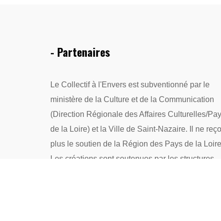
- Partenaires
Le Collectif à l'Envers est subventionné par le
ministère de la Culture et de la Communication
(Direction Régionale des Affaires Culturelles/Pa
de la Loire) et la Ville de Saint-Nazaire. Il ne reço
plus le soutien de la Région des Pays de la Loire
Les créations sont soutenues par les structures
précitées, par le Département de la Loire-
Atlantique, Musique et Danse en Loire-Atlantique
le Centre national de la musique et la Spedidam.
La structure a bénéficié du plan de relance 2020-