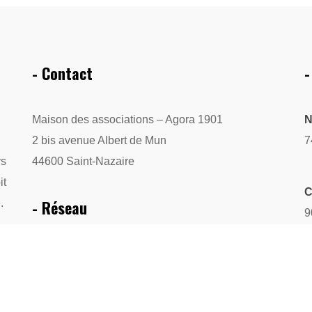
- Contact
-
Maison des associations – Agora 1901
N
2 bis avenue Albert de Mun
7
ys
44600 Saint-Nazaire
it
C
- Réseau
.
9
A
FAMDT
,
Collectif Bretagne(s) World Sounds
L
PlatO
2